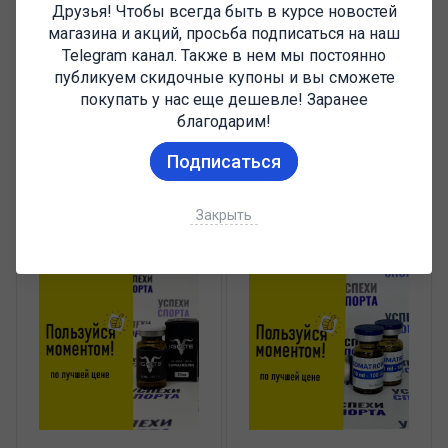
Друзья! Чтобы всегда быть в курсе новостей
магазина и акций, просьба подписаться на наш
Telegram канал. Также в нем мы постоянно
₽24 000
₽27 000
публикуем скидочные купоны и вы сможете
₽75 000
₽90 000
покупать у нас еще дешевле! Заранее
Jintropin / Гормон роста -
MARTEN Somatropin 300IU
благодарим!
1000ед (Сухая форма, 10
(гормон роста, сухая форма,
виал по 10ед в упаковке)
300ед )АКЦИЯ
Подписаться
АКЦИЯ
Закрыть
В корзину
В корзину