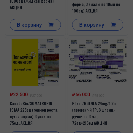
1000ед (Жидкая форма)
форма, 3 виалы по 10мл по
АКЦИЯ
100ед) АКЦИЯ
В корзину
В корзину
₽22 500
₽66 000
₽27 000
₽75 000
CanadaBio/SOMATROPIN
Pfizer/NGENLA 24mg/1,2ml
191AA 225ед (гормон роста,
(пролонг-й ГР, 3 шприц-
сухая форма) 3 упак. по
ручки по 3 мл,
75ед. АКЦИЯ
72ед=216ед)АКЦИЯ