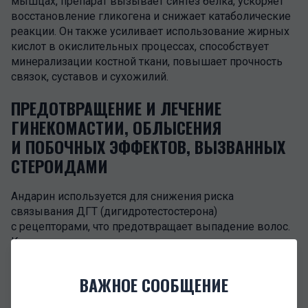
мышцах, препарат вызывает синтез белка, ускоряет
восстановление гликогена и снижает катаболические
реакции. Он также усиливает использование жирных
кислот в окислительных процессах, способствует
минерализации костной ткани, повышает прочность
связок, суставов и сухожилий.
ПРЕДОТВРАЩЕНИЕ И ЛЕЧЕНИЕ
ГИНЕКОМАСТИИ, ОБЛЫСЕНИЯ
И ПОБОЧНЫХ ЭФФЕКТОВ, ВЫЗВАННЫХ
СТЕРОИДАМИ
Андарин используется для снижения риска
связывания ДГТ (дигидротестостерона)
с рецепторами, что предотвращает выпадение волос.
Кроме того, он препятствует развитию гинекомастии,
а если она уже есть, то уменьшает
ее выраженность.
Преимущества применения
ВАЖНОЕ СООБЩЕНИЕ
ПРИЕМ ДОБАВОК