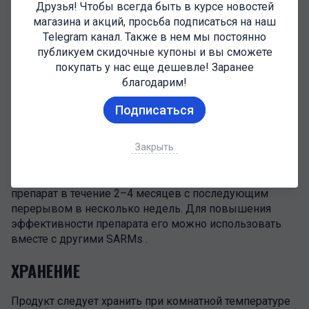
Друзья! Чтобы всегда быть в курсе новостей
магазина и акций, просьба подписаться на наш
-Дает толчок к набору веса быстро и без отскока;\
Telegram канал. Также в нем мы постоянно
-Приводит к увеличению плотности мышц и приносит
публикуем скидочные купоны и вы сможете
рельеф;\ -Облегчает процесс похудения и приводит в
покупать у нас еще дешевле! Заранее
тонус;\ -Увеличивает выносливость и силу;\
благодарим!
-Повышает прочность костей, связок и сухожилий;\
-Предотвращает и минимизирует негативные
Подписаться
последствия приема стероидов.
РЕКОМЕНДУЕМЫЙ КУРС ПРИЕМА
Закрыть
Настоятельно рекомендуется принимать данный
препарат в течение 2–4 месяцев с последующим
перерывом в несколько недель. Для повышения
эффективности препарата его можно использовать
вместе с другими SARMs .
ХРАНЕНИЕ
Продукт следует хранить при комнатной температуре