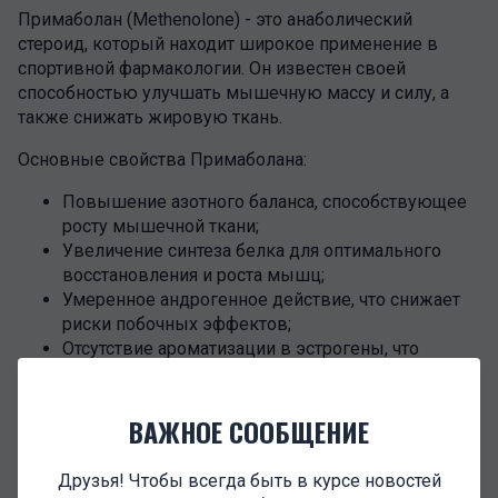
Примаболан (Methenolone) - это анаболический
стероид, который находит широкое применение в
спортивной фармакологии. Он известен своей
способностью улучшать мышечную массу и силу, а
также снижать жировую ткань.
Основные свойства Примаболана:
Повышение азотного баланса, способствующее
росту мышечной ткани;
Увеличение синтеза белка для оптимального
восстановления и роста мышц;
Умеренное андрогенное действие, что снижает
риски побочных эффектов;
Отсутствие ароматизации в эстрогены, что
делает его более безопасным.
Период полураспада Примаболана составляет около
ВАЖНОЕ СООБЩЕНИЕ
5-7 дней, что обычно требует более частых инъекций
по сравнению с некоторыми другими стероидами.
Друзья! Чтобы всегда быть в курсе новостей