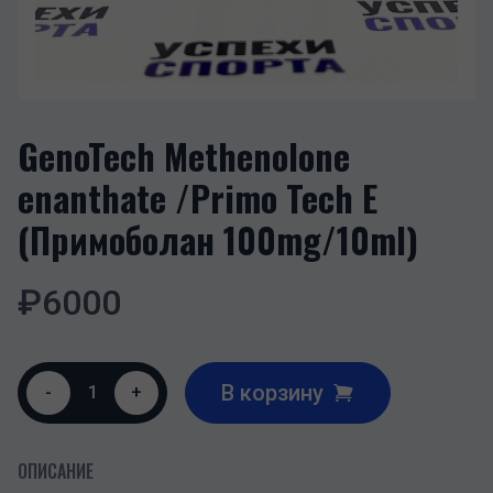
GenoTech Methenolone
enanthate /Primo Tech E
(Примоболан 100mg/10ml)
₽
6000
В корзину
-
1
+
ОПИСАНИЕ