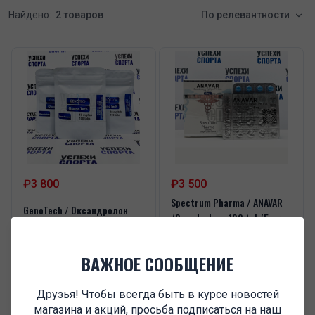
Найдено:
2 товаров
По релевантности
₽3 800
₽3 500
Spectrum Pharma / ANAVAR
GenoTech / Оксандролон
/Oxandrolone 100 tab/5mg
-10мг/100таб
(100таб, 5мг)
ВАЖНОЕ СООБЩЕНИЕ
В корзину
В корзину
Друзья! Чтобы всегда быть в курсе новостей
магазина и акций, просьба подписаться на наш